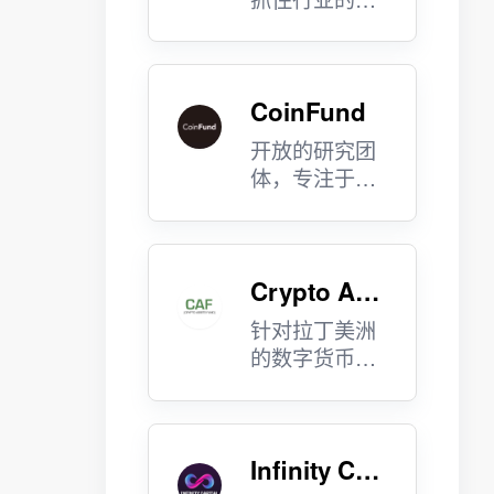
大价值。
CoinFund
开放的研究团
体，专注于区
块链技术研
究。
Crypto Ass
ets Fund
针对拉丁美洲
的数字货币基
金。
Infinity Cap