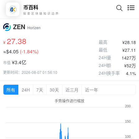
币百科
探索区块链知识边界
ZEN
Horizen
27.38
最高
¥
¥28.18
最低
¥27.11
≈$4.05
(
-1.84%
)
24H量
1427万
¥3.4亿
市值
24H额
¥52万
更新时间：2026-08-07 01:56:10
24H换手率
4.1%
所有
24H
7天
30天
近三月
近一年
手势操作进行缩放
200
150
100