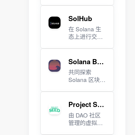
平台。
SolHub
在 Solana 生
态上进行交
易、质押、交
换、借入、借
出、赚取等。
Solana Bea
ch
共同探索
Solana 区块
链。
Project SE
ED
由 DAO 社区
管理的虚拟游
戏世界。