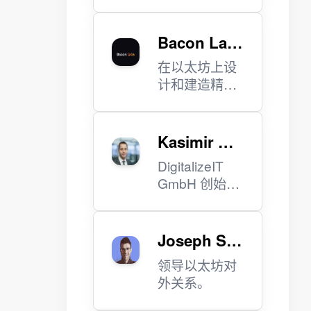
Bacon Lab
s
在以太坊上设
计和建造精美
的产品。
Kasimir Bla
ser
DigitalizeIT
GmbH 创始
人。
Joseph Sc
hweitzer
领导以太坊对
外关系。