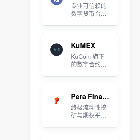
专业可信赖的
数字货币合约
交易平台。
KuMEX
KuCoin 旗下
的数字合约交
易平台。
Pera Finan
ce
终极流动性挖
矿与期权平
台。