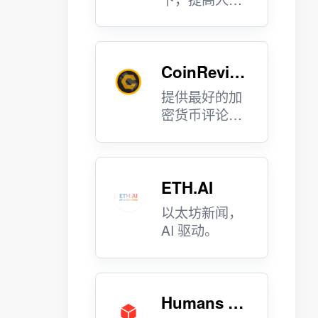
对不断变化的
世界的认知。
CoinRevie
ws
提供最好的加
密货币评论文
章。
ETH.AI
以太坊新闻，
AI 驱动。
Humans of