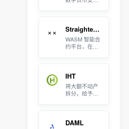
网络，便于网
上转移资金，
快速交易。
Straightedg
e
WASM 智能合
约平台，在链
上进行管理。
IHT
将大额不动产
拆分，给予小
额资金投资机
会。
DAML