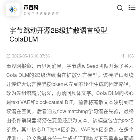
币百科
探索区块链知识边界
字节跳动开源2B级扩散语言模型
ColaDLM
2026-05-16 10:07:36
165
币界网报道：币界网消息，字节跳动Seed团队开源了名为
Cola DLM的2B级连续潜在扩散语言模型。该模型试图绕
开传统大语言模型按token从左到右逐个生成的固定路径，
改为先组织高层语义，再落回具体文字。Cola DLM的核心
是text VAE和block-causal DIT，前者将离散文本映射到连
续潜在空间，后者通过flow matching学习潜在先验，最终
由条件解码器将潜在变量还原为文本。该模型包含约23亿
参数，其中核心DIT为18亿参数，VAE为5亿参数。在多个
评测中，论文称其在统一生成式评测协议下已具备与同规