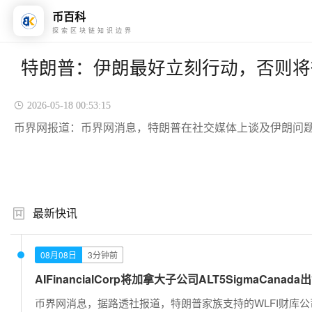
币百科
探索区块链知识边界
特朗普：伊朗最好立刻行动，否则将
2026-05-18 00:53:15
币界网报道：币界网消息，特朗普在社交媒体上谈及伊朗问题
最新快讯
08月08日
3分钟前
AIFinancialCorp将加拿大子公司ALT5SigmaCanada出
币界网消息，据路透社报道，特朗普家族支持的WLFI财库公司AI Fin