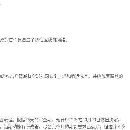
。
标是成为首个具备量子抗性区块链网络。
峡的攻击升级威胁全球能源安全，增加航运成本，并挑战阿联酋的
化审查流程。根据75天的审查期，预计SEC将在10月23日做出决定。
DA，短期动能有所改善。尽管六个月的期货要求已满足，但这并不意