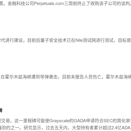
股票。金融科技公司Perpetuals.com三周前终止了收购该子公司的谈判
时代进行建设，目前后量子安全技术已在Nile测试网进行测试，目
船只在霍尔木兹海峡遭到导弹袭击，目前未报告人员伤亡。霍尔木兹海
碑
规交易，这一里程碑可能使Grayscale的GADA申请符合SEC的简
强劲的之一。研究显示，过去五天内，大型持有者累计超过2.4亿A